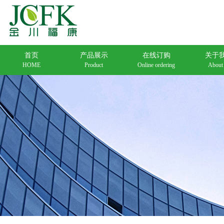
首页
产品展示
在线订购
关于
HOME
Product
Online ordering
About
在线订购1
公司简介
联系方式
新材料
在线订购2
企业文化
在线留言
农化类
食品添加剂
在线订购3
荣誉资质
在线订购4